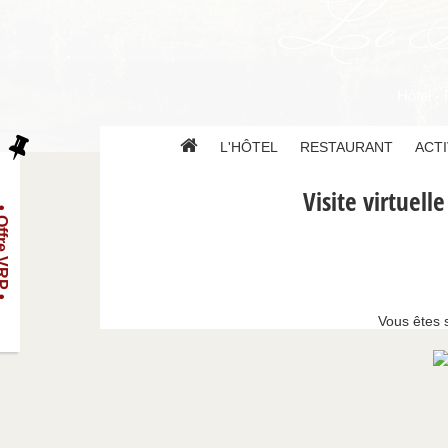
Le Sc
Hôtel -
L'HÔTEL
RESTAURANT
ACTI
Visite virtuelle
re VRP •
Vous êtes s